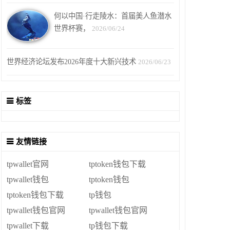
何以中国·行走陵水：首届美人鱼潜水
世界杯赛，
2026/06/24
世界经济论坛发布2026年度十大新兴技术
2026/06/23
标签
友情链接
tpwallet官网
tptoken钱包下载
tpwallet钱包
tptoken钱包
tptoken钱包下载
tp钱包
tpwallet钱包官网
tpwallet钱包官网
tpwallet下载
tp钱包下载