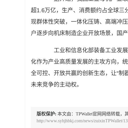
超1.6万亿，生产、消费额约占全球
现群体性突破，一体化压铸、高端冲压
户逐步向机床制造企业开放场景，国产
工业和信息化部装备工业发展中
化作为产业高质量发展的主攻方向，统筹
全可控、开放共赢的创新生态，让“制
未来竞争的主动权。
版权保护:
本文由：TPWallet官网网络转载
http://www.syhjhbkj.com/news/zuixinTPWallet/13