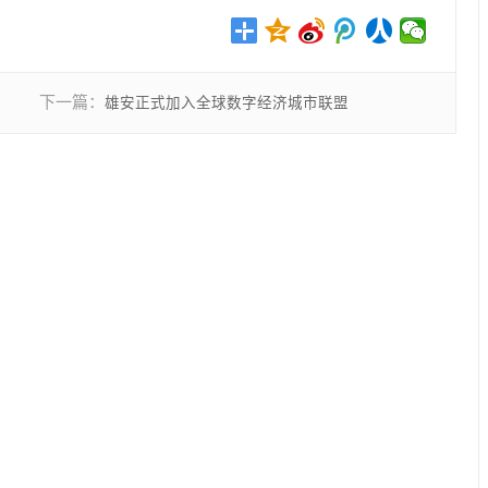
下一篇：
雄安正式加入全球数字经济城市联盟