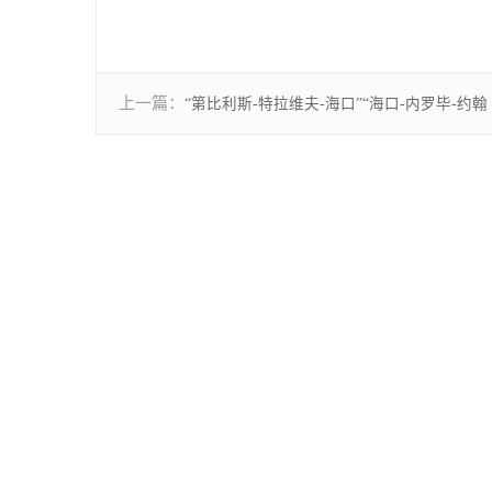
上一篇：
“第比利斯-特拉维夫-海口”“海口-内罗毕-约翰