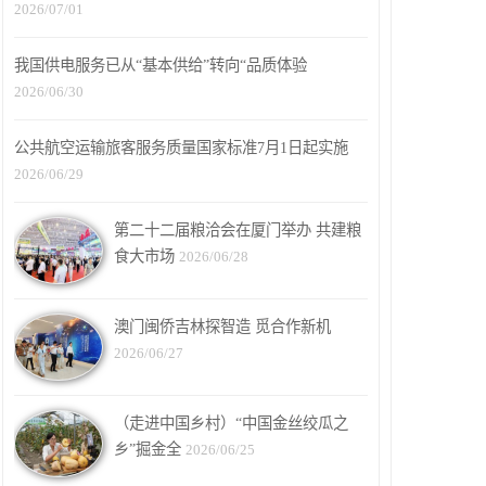
2026/07/01
我国供电服务已从“基本供给”转向“品质体验
2026/06/30
公共航空运输旅客服务质量国家标准7月1日起实施
2026/06/29
第二十二届粮洽会在厦门举办 共建粮
食大市场
2026/06/28
澳门闽侨吉林探智造 觅合作新机
2026/06/27
（走进中国乡村）“中国金丝绞瓜之
乡”掘金全
2026/06/25