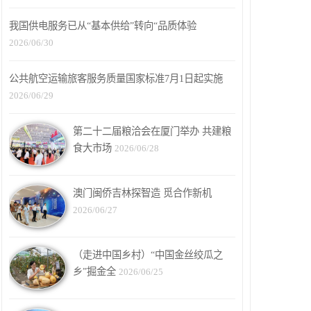
我国供电服务已从“基本供给”转向“品质体验
2026/06/30
公共航空运输旅客服务质量国家标准7月1日起实施
2026/06/29
第二十二届粮洽会在厦门举办 共建粮
食大市场
2026/06/28
澳门闽侨吉林探智造 觅合作新机
2026/06/27
（走进中国乡村）“中国金丝绞瓜之
乡”掘金全
2026/06/25