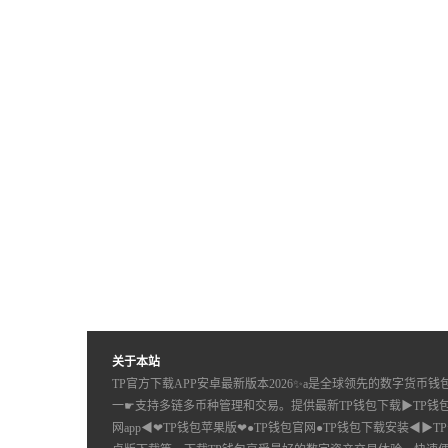
关于本站
TP官方下载APP安卓最新版本2026✨a是全球领先的数字货币钱
一☛支持多链多币种管理和交易。提供最新TP钱包下载▶TP钱
网app◀❤TP钱包苹果版❤●TP钱包官网●TP钱包下载安装◀▶T